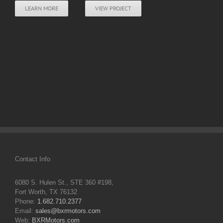
LEARN MORE
VIEW PROJECT
Contact Info
6080 S. Hulen St., STE 360 #198,
Fort Worth, TX 76132
Phone:
1.682.710.2377
Email:
sales@bxrmotors.com
Web:
BXRMotors.com