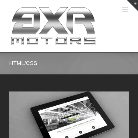
Skip
to
content
HTML/CSS